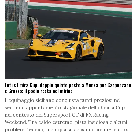
Lotus Emira Cup, doppio quinto posto a Monza per Carpenzano
e Grasso: il podio resta nel mirino
L’equipaggio siciliano conquista punti preziosi nel
secondo appuntamento stagionale della Emira Cup
nel contesto del Supersport GT di FX Racing
Weekend. Tra caldo estremo, pista insidiosa e alcuni
problemi tecnici, la coppia siracusana rimane in cors