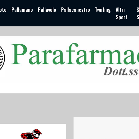
oto
Pallamano
Pallavolo
Pallacanestro
Twirling
Altri
S
Sport
S