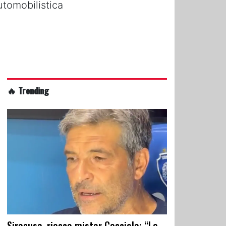
utomobilistica
🔥 Trending
Siracusa, riecco mister Cacciola: “La