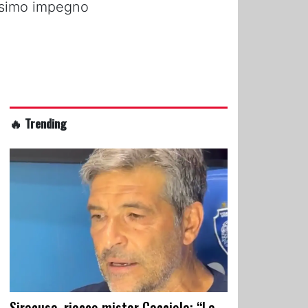
ossimo impegno
🔥 Trending
Siracusa, riecco mister Cacciola: “La