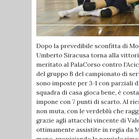
Dopo la prevedibile sconfitta di Mo
Umberto Siracusa torna alla vittor
meritato al PalaCorso contro l’Aci
del gruppo B del campionato di seri
sono imposte per 3-1 con parziali di 
squadra di casa gioca bene, è cost
impone con 7 punti di scarto. Al ri
non muta, con le verdeblù che ragg
grazie agli attacchi vincente di Val
ottimamente assistite in regia da Mo
meno, propiziando la parziale rimont