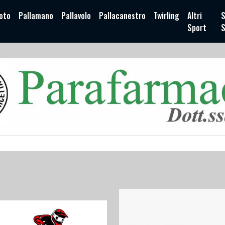
oto
Pallamano
Pallavolo
Pallacanestro
Twirling
Altri
S
Sport
S