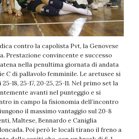
dica contro la capolista Pvt, la Genovese
ia. Prestazione convincente e successo
catena nella penultima giornata di andata
e C di pallavolo femminile. Le aretusee si
25-18, 25-17, 20-25, 25-11. Nel primo set la
antemente avanti nel punteggio e si
entro in campo la fisionomia dell’incontro
iungono il massimo vantaggio sul 20-8
enti, Maltese, Bennardo e Caniglia
ncada. Poi però le locali tirano il freno a
a delle ospiti che, con un break di 6-1,