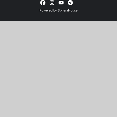
Powered by
SpheraHouse