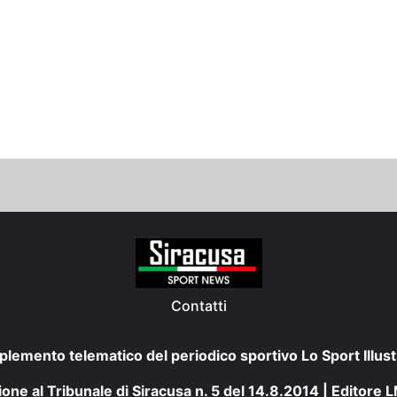
Contatti
plemento telematico del periodico sportivo Lo Sport Illust
one al Tribunale di Siracusa n. 5 del 14.8.2014 | Editore