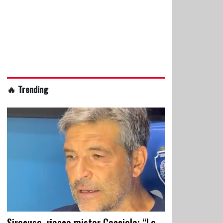
🔥 Trending
Siracusa, riecco mister Cacciola: “La