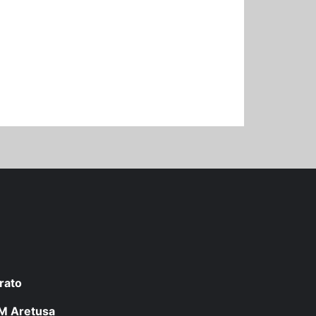
rato
 LM Aretusa