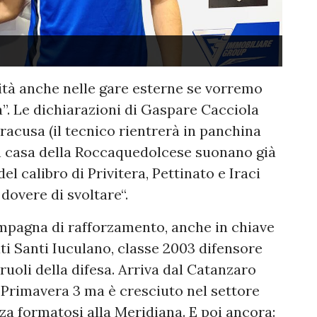
ità anche nelle gare esterne se vorremo
a”. Le dichiarazioni di Gaspare Cacciola
Siracusa (il tecnico rientrerà in panchina
in casa della Roccaquedolcese suonano già
l calibro di Privitera, Pettinato e Iraci
dovere di svoltare“.
mpagna di rafforzamento, anche in chiave
ti Santi Iuculano, classe 2003 difensore
ruoli della difesa. Arriva dal Catanzaro
 Primavera 3 ma è cresciuto nel settore
za formatosi alla Meridiana. E poi ancora: