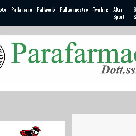
oto
Pallamano
Pallavolo
Pallacanestro
Twirling
Altri
S
Sport
S