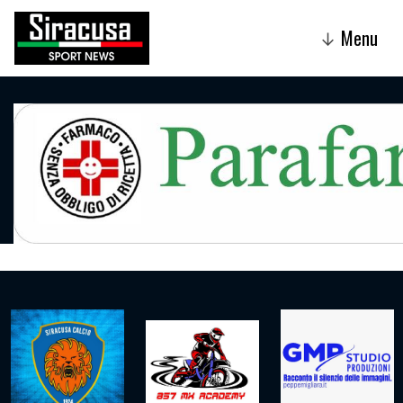
Menu
↓