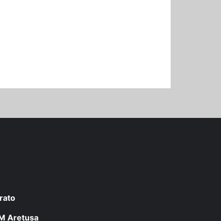
rato
 LM Aretusa