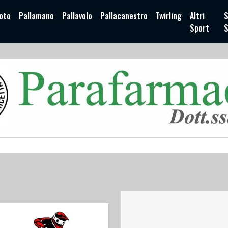
oto
Pallamano
Pallavolo
Pallacanestro
Twirling
Altri
S
Sport
S