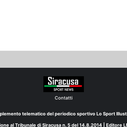
Contatti
plemento telematico del periodico sportivo Lo Sport Illust
one al Tribunale di Siracusa n. 5 del 14.8.2014 | Editore