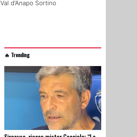
 Val d'Anapo Sortino
🔥 Trending
Siracusa, riecco mister Cacciola: “La