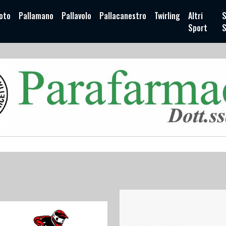
oto
Pallamano
Pallavolo
Pallacanestro
Twirling
Altri
S
Sport
S