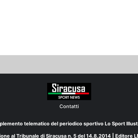
Contatti
plemento telematico del periodico sportivo Lo Sport Illust
one al Tribunale di Siracusa n. 5 del 14.8.2014 | Editore