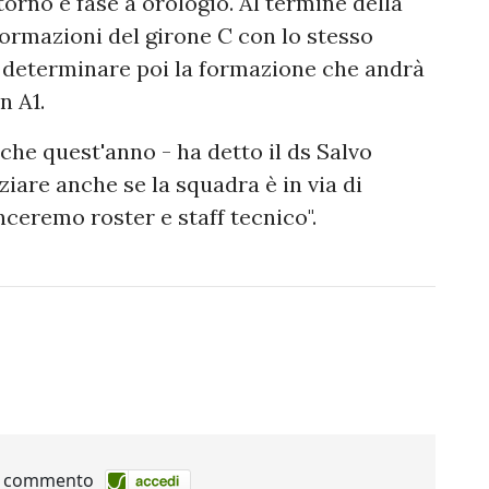
torno e fase a orologio. Al termine della
 formazioni del girone C con lo stesso
er determinare poi la formazione che andrà
n A1.
che quest'anno - ha detto il ds Salvo
iziare anche se la squadra è in via di
eremo roster e staff tecnico".