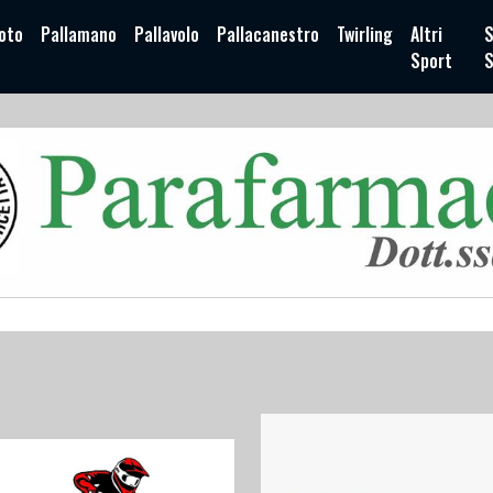
oto
Pallamano
Pallavolo
Pallacanestro
Twirling
Altri
S
Sport
S