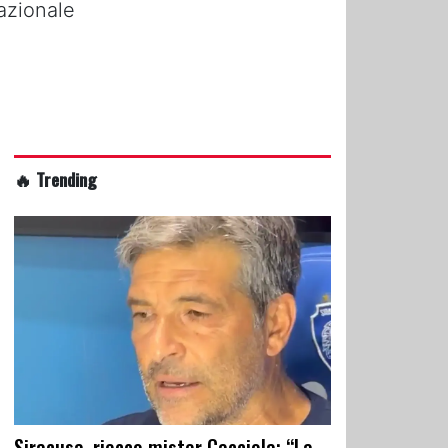
azionale
🔥 Trending
Siracusa, riecco mister Cacciola: “La