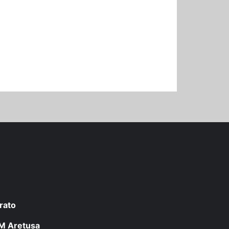
rato
 LM Aretusa