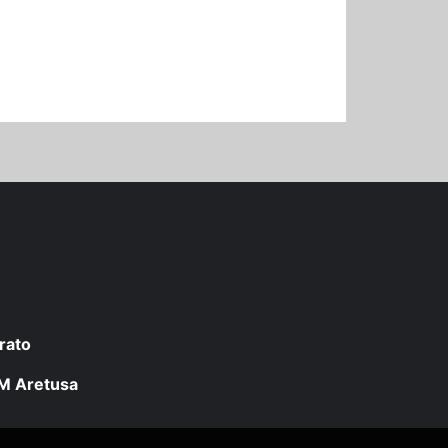
rato
 LM Aretusa