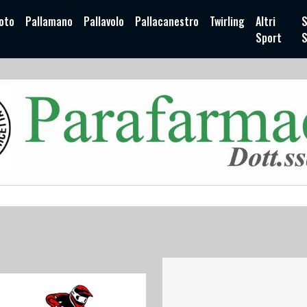
oto
Pallamano
Pallavolo
Pallacanestro
Twirling
Altri
S
Sport
S