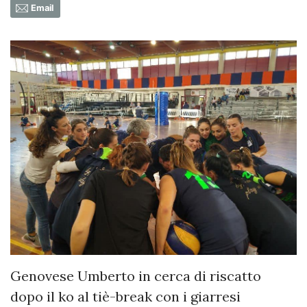
Email
Genovese Umberto in cerca di riscatto
dopo il ko al tiè-break con i giarresi