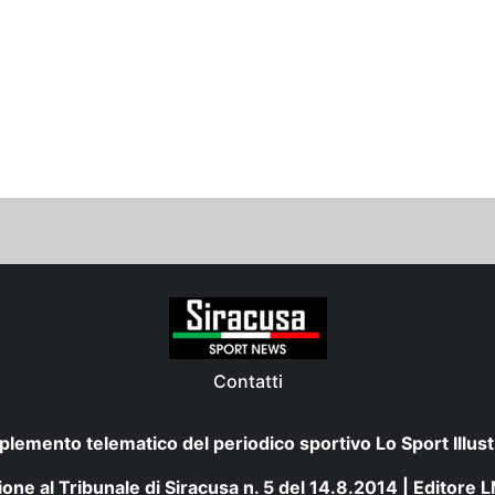
Contatti
plemento telematico del periodico sportivo Lo Sport Illust
one al Tribunale di Siracusa n. 5 del 14.8.2014 | Editore