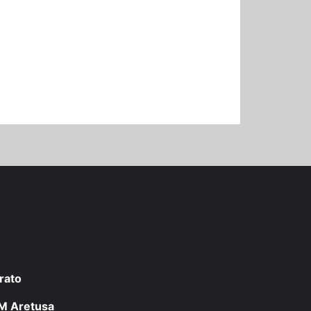
rato
 LM Aretusa