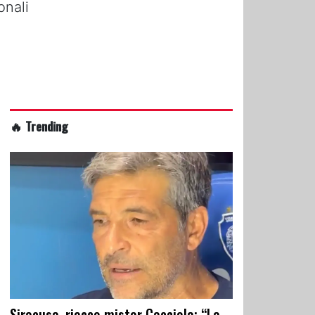
onali
🔥 Trending
Siracusa, riecco mister Cacciola: “La