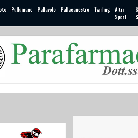
oto
Pallamano
Pallavolo
Pallacanestro
Twirling
Altri
S
Sport
S