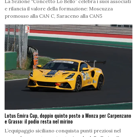
La Sezione “Concetto Lo Bello” celebra i suoi associati
e rilancia il valore della formazione: Moscuzza
promosso alla CAN C, Saraceno alla CAN5
Lotus Emira Cup, doppio quinto posto a Monza per Carpenzano
e Grasso: il podio resta nel mirino
L’equipaggio siciliano conquista punti preziosi nel