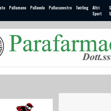
oto
Pallamano
Pallavolo
Pallacanestro
Twirling
Altri
S
Sport
S