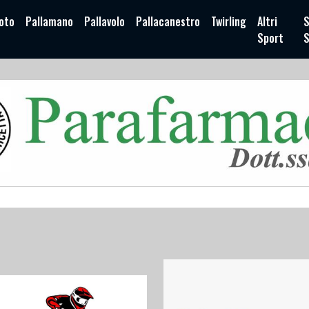
oto
Pallamano
Pallavolo
Pallacanestro
Twirling
Altri
S
Sport
S