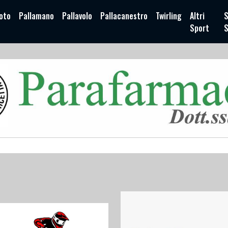
oto
Pallamano
Pallavolo
Pallacanestro
Twirling
Altri
S
Sport
S