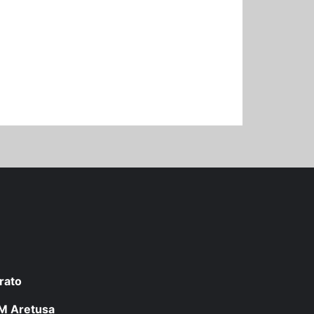
rato
 LM Aretusa