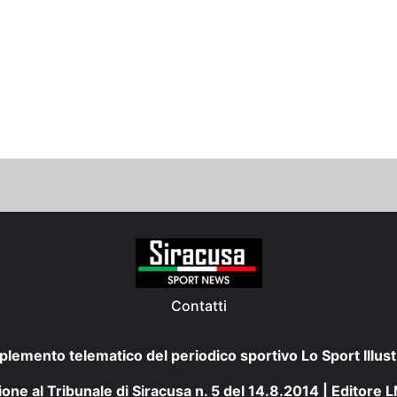
Contatti
plemento telematico del periodico sportivo Lo Sport Illust
one al Tribunale di Siracusa n. 5 del 14.8.2014 | Editore