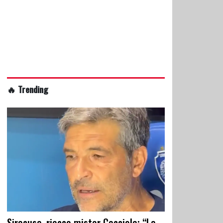
🔥 Trending
Siracusa, riecco mister Cacciola: “La