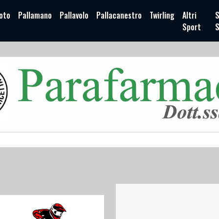
oto
Pallamano
Pallavolo
Pallacanestro
Twirling
Altri
S
Sport
S