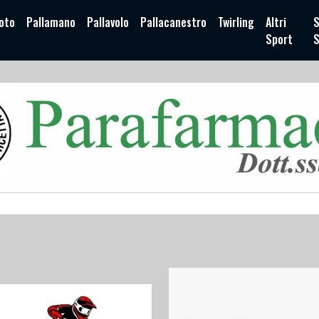
oto
Pallamano
Pallavolo
Pallacanestro
Twirling
Altri
S
Sport
S