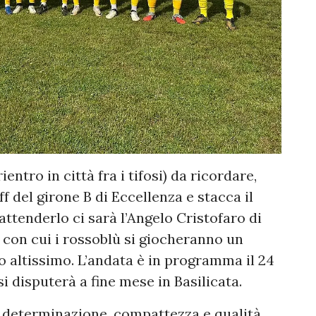
ientro in città fra i tifosi) da ricordare,
off del girone B di Eccellenza e stacca il
attenderlo ci sarà l’Angelo Cristofaro di
con cui i rossoblù si giocheranno un
o altissimo. L’andata è in programma il 24
i disputerà a fine mese in Basilicata.
n determinazione, compattezza e qualità,