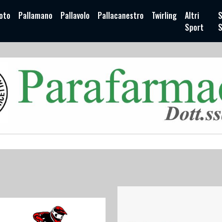
oto
Pallamano
Pallavolo
Pallacanestro
Twirling
Altri
S
Sport
S