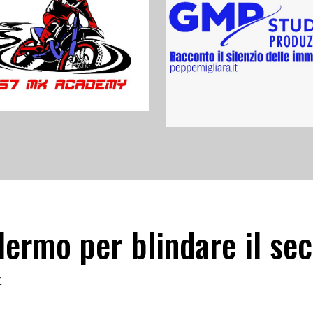
alermo per blindare il s
t