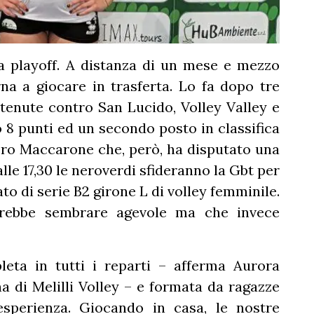
a playoff. A distanza di un mese e mezzo
orna a giocare in trasferta. Lo fa dopo tre
ttenute contro San Lucido, Volley Valley e
o 8 punti ed un secondo posto in classifica
ero Maccarone che, però, ha disputato una
le 17,30 le neroverdi sfideranno la Gbt per
o di serie B2 girone L di volley femminile.
otrebbe sembrare agevole ma che invece
eta in tutti i reparti – afferma Aurora
a di Melilli Volley – e formata da ragazze
sperienza. Giocando in casa, le nostre