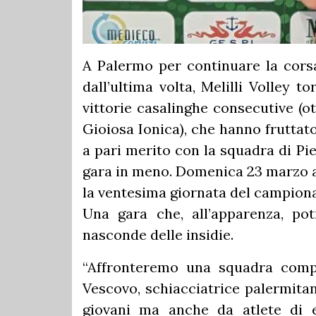
A Palermo per continuare la cors
dall’ultima volta, Melilli Volley t
vittorie casalinghe consecutive (o
Gioiosa Ionica), che hanno fruttat
a pari merito con la squadra di Pi
gara in meno. Domenica 23 marzo al
la ventesima giornata del campionat
Una gara che, all’apparenza, p
nasconde delle insidie.
“Affronteremo una squadra compl
Vescovo, schiacciatrice palermitan
giovani ma anche da atlete di e