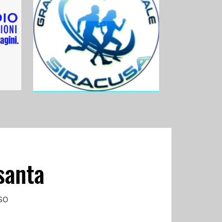
santa
so