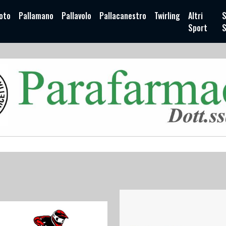
oto
Pallamano
Pallavolo
Pallacanestro
Twirling
Altri
S
Sport
S