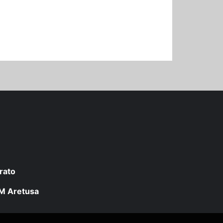
rato
 LM Aretusa