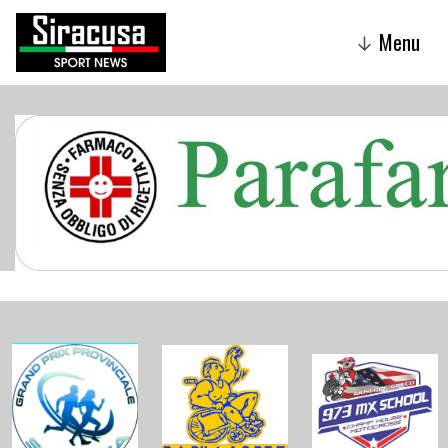
Menu
↓