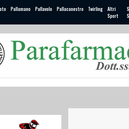
oto
Pallamano
Pallavolo
Pallacanestro
Twirling
Altri
S
Sport
S