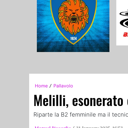
Home
Pallavolo
/
Melilli, esonerat
Riparte la B2 femminile ma il tecn
Manuel Bisceglie
31 January 2025, 16:53