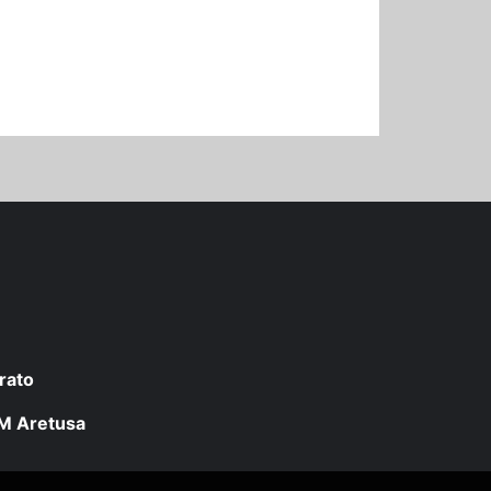
rato
 LM Aretusa