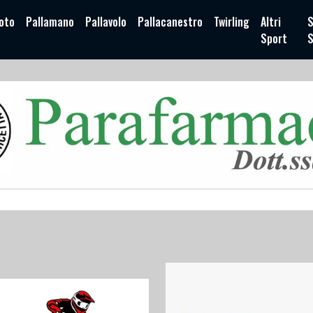
oto
Pallamano
Pallavolo
Pallacanestro
Twirling
Altri
S
Sport
S