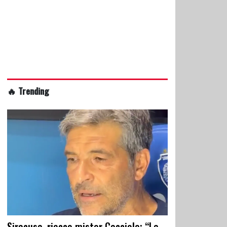
🔥 Trending
Siracusa, riecco mister Cacciola: “La