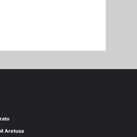
rato
 LM Aretusa