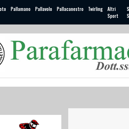
oto
Pallamano
Pallavolo
Pallacanestro
Twirling
Altri
S
Sport
S