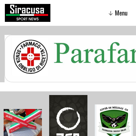
Menu
↓