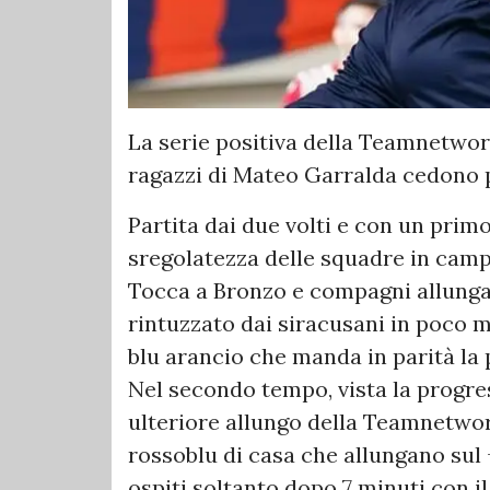
La serie positiva della Teamnetwor
ragazzi di Mateo Garralda cedono p
Partita dai due volti e con un pri
sregolatezza delle squadre in camp
Tocca a Bronzo e compagni allungare
rintuzzato dai siracusani in poco me
blu arancio che manda in parità la p
Nel secondo tempo, vista la progres
ulteriore allungo della Teamnetwor
rossoblu di casa che allungano sul
ospiti soltanto dopo 7 minuti con il