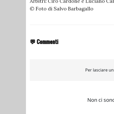
Arbitri: Ciro Cardone e Luciano C
©️ Foto di Salvo Barbagallo
💬 Commenti