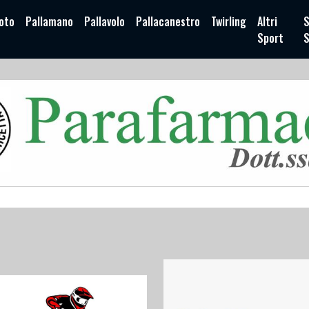
oto
Pallamano
Pallavolo
Pallacanestro
Twirling
Altri
S
Sport
S