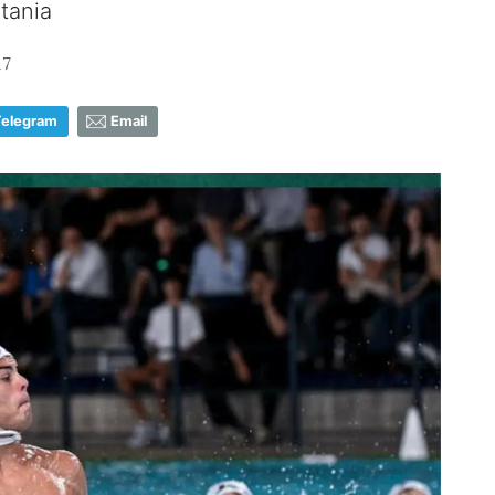
atania
17
Telegram
Email