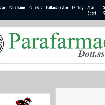
oto
Pallamano
Pallavolo
Pallacanestro
Twirling
Altri
S
Sport
S