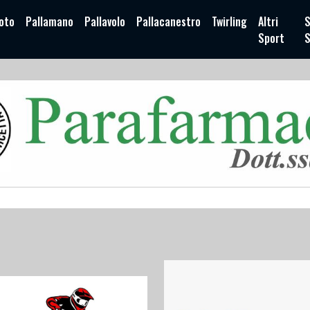
oto
Pallamano
Pallavolo
Pallacanestro
Twirling
Altri
S
Sport
S