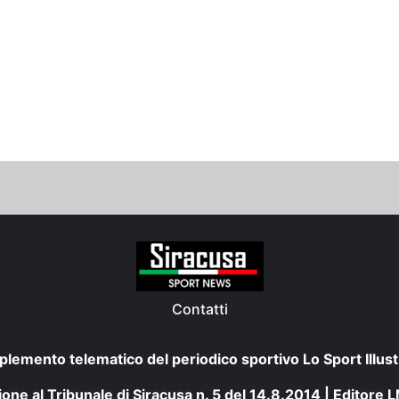
Contatti
plemento telematico del periodico sportivo Lo Sport Illust
one al Tribunale di Siracusa n. 5 del 14.8.2014 | Editore