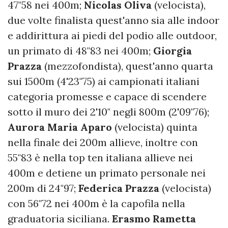
47"58 nei 400m;
Nicolas Oliva
(velocista),
due volte finalista quest'anno sia alle indoor
e addirittura ai piedi del podio alle outdoor,
un primato di 48"83 nei 400m;
Giorgia
Prazza
(mezzofondista), quest'anno quarta
sui 1500m (4'23"75) ai campionati italiani
categoria promesse e capace di scendere
sotto il muro dei 2'10" negli 800m (2'09"76);
Aurora Maria Aparo
(velocista) quinta
nella finale dei 200m allieve, inoltre con
55"83 è nella top ten italiana allieve nei
400m e detiene un primato personale nei
200m di 24"97;
Federica Prazza
(velocista)
con 56"72 nei 400m è la capofila nella
graduatoria siciliana.
Erasmo Rametta