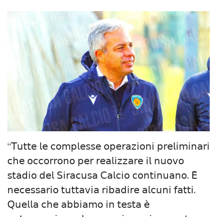
“𝖳𝗎𝗍𝗍𝖾 𝗅𝖾 𝖼𝗈𝗆𝗉𝗅𝖾𝗌𝗌𝖾 𝗈𝗉𝖾𝗋𝖺𝗓𝗂𝗈𝗇𝗂 𝗉𝗋𝖾𝗅𝗂𝗆𝗂𝗇𝖺𝗋𝗂
𝖼𝗁𝖾 𝗈𝖼𝖼𝗈𝗋𝗋𝗈𝗇𝗈 𝗉𝖾𝗋 𝗋𝖾𝖺𝗅𝗂𝗓𝗓𝖺𝗋𝖾 𝗂𝗅 𝗇𝗎𝗈𝗏𝗈
𝗌𝗍𝖺𝖽𝗂𝗈 𝖽𝖾𝗅 𝖲𝗂𝗋𝖺𝖼𝗎𝗌𝖺 𝖢𝖺𝗅𝖼𝗂𝗈 𝖼𝗈𝗇𝗍𝗂𝗇𝗎𝖺𝗇𝗈. 𝖤̀
𝗇𝖾𝖼𝖾𝗌𝗌𝖺𝗋𝗂𝗈 𝗍𝗎𝗍𝗍𝖺𝗏𝗂𝖺 𝗋𝗂𝖻𝖺𝖽𝗂𝗋𝖾 𝖺𝗅𝖼𝗎𝗇𝗂 𝖿𝖺𝗍𝗍𝗂.
𝖰𝗎𝖾𝗅𝗅𝖺 𝖼𝗁𝖾 𝖺𝖻𝖻𝗂𝖺𝗆𝗈 𝗂𝗇 𝗍𝖾𝗌𝗍𝖺 𝖾̀