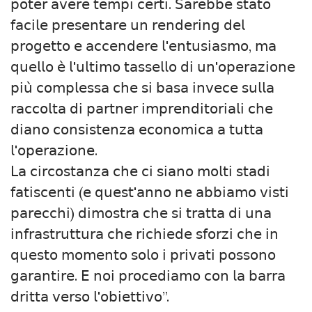
𝗉𝗈𝗍𝖾𝗋 𝖺𝗏𝖾𝗋𝖾 𝗍𝖾𝗆𝗉𝗂 𝖼𝖾𝗋𝗍𝗂. 𝖲𝖺𝗋𝖾𝖻𝖻𝖾 𝗌𝗍𝖺𝗍𝗈
𝖿𝖺𝖼𝗂𝗅𝖾 𝗉𝗋𝖾𝗌𝖾𝗇𝗍𝖺𝗋𝖾 𝗎𝗇 𝗋𝖾𝗇𝖽𝖾𝗋𝗂𝗇𝗀 𝖽𝖾𝗅
𝗉𝗋𝗈𝗀𝖾𝗍𝗍𝗈 𝖾 𝖺𝖼𝖼𝖾𝗇𝖽𝖾𝗋𝖾 𝗅'𝖾𝗇𝗍𝗎𝗌𝗂𝖺𝗌𝗆𝗈, 𝗆𝖺
𝗊𝗎𝖾𝗅𝗅𝗈 𝖾̀ 𝗅'𝗎𝗅𝗍𝗂𝗆𝗈 𝗍𝖺𝗌𝗌𝖾𝗅𝗅𝗈 𝖽𝗂 𝗎𝗇'𝗈𝗉𝖾𝗋𝖺𝗓𝗂𝗈𝗇𝖾
𝗉𝗂𝗎̀ 𝖼𝗈𝗆𝗉𝗅𝖾𝗌𝗌𝖺 𝖼𝗁𝖾 𝗌𝗂 𝖻𝖺𝗌𝖺 𝗂𝗇𝗏𝖾𝖼𝖾 𝗌𝗎𝗅𝗅𝖺
𝗋𝖺𝖼𝖼𝗈𝗅𝗍𝖺 𝖽𝗂 𝗉𝖺𝗋𝗍𝗇𝖾𝗋 𝗂𝗆𝗉𝗋𝖾𝗇𝖽𝗂𝗍𝗈𝗋𝗂𝖺𝗅𝗂 𝖼𝗁𝖾
𝖽𝗂𝖺𝗇𝗈 𝖼𝗈𝗇𝗌𝗂𝗌𝗍𝖾𝗇𝗓𝖺 𝖾𝖼𝗈𝗇𝗈𝗆𝗂𝖼𝖺 𝖺 𝗍𝗎𝗍𝗍𝖺
𝗅'𝗈𝗉𝖾𝗋𝖺𝗓𝗂𝗈𝗇𝖾.
𝖫𝖺 𝖼𝗂𝗋𝖼𝗈𝗌𝗍𝖺𝗇𝗓𝖺 𝖼𝗁𝖾 𝖼𝗂 𝗌𝗂𝖺𝗇𝗈 𝗆𝗈𝗅𝗍𝗂 𝗌𝗍𝖺𝖽𝗂
𝖿𝖺𝗍𝗂𝗌𝖼𝖾𝗇𝗍𝗂 (𝖾 𝗊𝗎𝖾𝗌𝗍'𝖺𝗇𝗇𝗈 𝗇𝖾 𝖺𝖻𝖻𝗂𝖺𝗆𝗈 𝗏𝗂𝗌𝗍𝗂
𝗉𝖺𝗋𝖾𝖼𝖼𝗁𝗂) 𝖽𝗂𝗆𝗈𝗌𝗍𝗋𝖺 𝖼𝗁𝖾 𝗌𝗂 𝗍𝗋𝖺𝗍𝗍𝖺 𝖽𝗂 𝗎𝗇𝖺
𝗂𝗇𝖿𝗋𝖺𝗌𝗍𝗋𝗎𝗍𝗍𝗎𝗋𝖺 𝖼𝗁𝖾 𝗋𝗂𝖼𝗁𝗂𝖾𝖽𝖾 𝗌𝖿𝗈𝗋𝗓𝗂 𝖼𝗁𝖾 𝗂𝗇
𝗊𝗎𝖾𝗌𝗍𝗈 𝗆𝗈𝗆𝖾𝗇𝗍𝗈 𝗌𝗈𝗅𝗈 𝗂 𝗉𝗋𝗂𝗏𝖺𝗍𝗂 𝗉𝗈𝗌𝗌𝗈𝗇𝗈
𝗀𝖺𝗋𝖺𝗇𝗍𝗂𝗋𝖾. 𝖤 𝗇𝗈𝗂 𝗉𝗋𝗈𝖼𝖾𝖽𝗂𝖺𝗆𝗈 𝖼𝗈𝗇 𝗅𝖺 𝖻𝖺𝗋𝗋𝖺
𝖽𝗋𝗂𝗍𝗍𝖺 𝗏𝖾𝗋𝗌𝗈 𝗅'𝗈𝖻𝗂𝖾𝗍𝗍𝗂𝗏𝗈”.