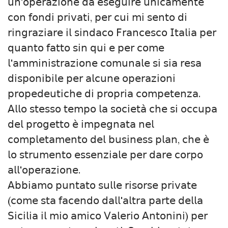
𝗎𝗇'𝗈𝗉𝖾𝗋𝖺𝗓𝗂𝗈𝗇𝖾 𝖽𝖺 𝖾𝗌𝖾𝗀𝗎𝗂𝗋𝖾 𝗎𝗇𝗂𝖼𝖺𝗆𝖾𝗇𝗍𝖾
𝖼𝗈𝗇 𝖿𝗈𝗇𝖽𝗂 𝗉𝗋𝗂𝗏𝖺𝗍𝗂, 𝗉𝖾𝗋 𝖼𝗎𝗂 𝗆𝗂 𝗌𝖾𝗇𝗍𝗈 𝖽𝗂
𝗋𝗂𝗇𝗀𝗋𝖺𝗓𝗂𝖺𝗋𝖾 𝗂𝗅 𝗌𝗂𝗇𝖽𝖺𝖼𝗈 𝖥𝗋𝖺𝗇𝖼𝖾𝗌𝖼𝗈 𝖨𝗍𝖺𝗅𝗂𝖺 𝗉𝖾𝗋
𝗊𝗎𝖺𝗇𝗍𝗈 𝖿𝖺𝗍𝗍𝗈 𝗌𝗂𝗇 𝗊𝗎𝗂 𝖾 𝗉𝖾𝗋 𝖼𝗈𝗆𝖾
𝗅'𝖺𝗆𝗆𝗂𝗇𝗂𝗌𝗍𝗋𝖺𝗓𝗂𝗈𝗇𝖾 𝖼𝗈𝗆𝗎𝗇𝖺𝗅𝖾 𝗌𝗂 𝗌𝗂𝖺 𝗋𝖾𝗌𝖺
𝖽𝗂𝗌𝗉𝗈𝗇𝗂𝖻𝗂𝗅𝖾 𝗉𝖾𝗋 𝖺𝗅𝖼𝗎𝗇𝖾 𝗈𝗉𝖾𝗋𝖺𝗓𝗂𝗈𝗇𝗂
𝗉𝗋𝗈𝗉𝖾𝖽𝖾𝗎𝗍𝗂𝖼𝗁𝖾 𝖽𝗂 𝗉𝗋𝗈𝗉𝗋𝗂𝖺 𝖼𝗈𝗆𝗉𝖾𝗍𝖾𝗇𝗓𝖺.
𝖠𝗅𝗅𝗈 𝗌𝗍𝖾𝗌𝗌𝗈 𝗍𝖾𝗆𝗉𝗈 𝗅𝖺 𝗌𝗈𝖼𝗂𝖾𝗍𝖺̀ 𝖼𝗁𝖾 𝗌𝗂 𝗈𝖼𝖼𝗎𝗉𝖺
𝖽𝖾𝗅 𝗉𝗋𝗈𝗀𝖾𝗍𝗍𝗈 𝖾̀ 𝗂𝗆𝗉𝖾𝗀𝗇𝖺𝗍𝖺 𝗇𝖾𝗅
𝖼𝗈𝗆𝗉𝗅𝖾𝗍𝖺𝗆𝖾𝗇𝗍𝗈 𝖽𝖾𝗅 𝖻𝗎𝗌𝗂𝗇𝖾𝗌𝗌 𝗉𝗅𝖺𝗇, 𝖼𝗁𝖾 𝖾̀
𝗅𝗈 𝗌𝗍𝗋𝗎𝗆𝖾𝗇𝗍𝗈 𝖾𝗌𝗌𝖾𝗇𝗓𝗂𝖺𝗅𝖾 𝗉𝖾𝗋 𝖽𝖺𝗋𝖾 𝖼𝗈𝗋𝗉𝗈
𝖺𝗅𝗅'𝗈𝗉𝖾𝗋𝖺𝗓𝗂𝗈𝗇𝖾.
𝖠𝖻𝖻𝗂𝖺𝗆𝗈 𝗉𝗎𝗇𝗍𝖺𝗍𝗈 𝗌𝗎𝗅𝗅𝖾 𝗋𝗂𝗌𝗈𝗋𝗌𝖾 𝗉𝗋𝗂𝗏𝖺𝗍𝖾
(𝖼𝗈𝗆𝖾 𝗌𝗍𝖺 𝖿𝖺𝖼𝖾𝗇𝖽𝗈 𝖽𝖺𝗅𝗅'𝖺𝗅𝗍𝗋𝖺 𝗉𝖺𝗋𝗍𝖾 𝖽𝖾𝗅𝗅𝖺
𝖲𝗂𝖼𝗂𝗅𝗂𝖺 𝗂𝗅 𝗆𝗂𝗈 𝖺𝗆𝗂𝖼𝗈 𝖵𝖺𝗅𝖾𝗋𝗂𝗈 𝖠𝗇𝗍𝗈𝗇𝗂𝗇𝗂) 𝗉𝖾𝗋