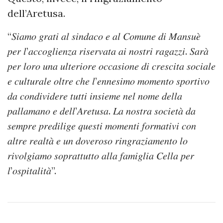
dell’Aretusa.
“𝑆𝑖𝑎𝑚𝑜 𝑔𝑟𝑎𝑡𝑖 𝑎𝑙 𝑠𝑖𝑛𝑑𝑎𝑐𝑜 𝑒 𝑎𝑙 𝐶𝑜𝑚𝑢𝑛𝑒 𝑑𝑖 𝑀𝑎𝑛𝑠𝑢𝑒̀
𝑝𝑒𝑟 𝑙’𝑎𝑐𝑐𝑜𝑔𝑙𝑖𝑒𝑛𝑧𝑎 𝑟𝑖𝑠𝑒𝑟𝑣𝑎𝑡𝑎 𝑎𝑖 𝑛𝑜𝑠𝑡𝑟𝑖 𝑟𝑎𝑔𝑎𝑧𝑧𝑖. 𝑆𝑎𝑟𝑎̀
𝑝𝑒𝑟 𝑙𝑜𝑟𝑜 𝑢𝑛𝑎 𝑢𝑙𝑡𝑒𝑟𝑖𝑜𝑟𝑒 𝑜𝑐𝑐𝑎𝑠𝑖𝑜𝑛𝑒 𝑑𝑖 𝑐𝑟𝑒𝑠𝑐𝑖𝑡𝑎 𝑠𝑜𝑐𝑖𝑎𝑙𝑒
𝑒 𝑐𝑢𝑙𝑡𝑢𝑟𝑎𝑙𝑒 𝑜𝑙𝑡𝑟𝑒 𝑐ℎ𝑒 𝑙’𝑒𝑛𝑛𝑒𝑠𝑖𝑚𝑜 𝑚𝑜𝑚𝑒𝑛𝑡𝑜 𝑠𝑝𝑜𝑟𝑡𝑖𝑣𝑜
𝑑𝑎 𝑐𝑜𝑛𝑑𝑖𝑣𝑖𝑑𝑒𝑟𝑒 𝑡𝑢𝑡𝑡𝑖 𝑖𝑛𝑠𝑖𝑒𝑚𝑒 𝑛𝑒𝑙 𝑛𝑜𝑚𝑒 𝑑𝑒𝑙𝑙𝑎
𝑝𝑎𝑙𝑙𝑎𝑚𝑎𝑛𝑜 𝑒 𝑑𝑒𝑙𝑙’𝐴𝑟𝑒𝑡𝑢𝑠𝑎. 𝐿𝑎 𝑛𝑜𝑠𝑡𝑟𝑎 𝑠𝑜𝑐𝑖𝑒𝑡𝑎̀ 𝑑𝑎
𝑠𝑒𝑚𝑝𝑟𝑒 𝑝𝑟𝑒𝑑𝑖𝑙𝑖𝑔𝑒 𝑞𝑢𝑒𝑠𝑡𝑖 𝑚𝑜𝑚𝑒𝑛𝑡𝑖 𝑓𝑜𝑟𝑚𝑎𝑡𝑖𝑣𝑖 𝑐𝑜𝑛
𝑎𝑙𝑡𝑟𝑒 𝑟𝑒𝑎𝑙𝑡𝑎̀ 𝑒 𝑢𝑛 𝑑𝑜𝑣𝑒𝑟𝑜𝑠𝑜 𝑟𝑖𝑛𝑔𝑟𝑎𝑧𝑖𝑎𝑚𝑒𝑛𝑡𝑜 𝑙𝑜
𝑟𝑖𝑣𝑜𝑙𝑔𝑖𝑎𝑚𝑜 𝑠𝑜𝑝𝑟𝑎𝑡𝑡𝑢𝑡𝑡𝑜 𝑎𝑙𝑙𝑎 𝑓𝑎𝑚𝑖𝑔𝑙𝑖𝑎 𝐶𝑒𝑙𝑙𝑎 𝑝𝑒𝑟
𝑙’𝑜𝑠𝑝𝑖𝑡𝑎𝑙𝑖𝑡𝑎̀”.