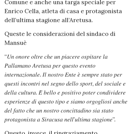
Comune e anche una targa speciale per
Enrico Cella, atleta di casa e protagonista
dell’ultima stagione all’Aretusa.
Queste le considerazioni del sindaco di
Mansuè
“𝑈𝑛 𝑜𝑛𝑜𝑟𝑒 𝑜𝑙𝑡𝑟𝑒 𝑐ℎ𝑒 𝑢𝑛 𝑝𝑖𝑎𝑐𝑒𝑟𝑒 𝑜𝑠𝑝𝑖𝑡𝑎𝑟𝑒 𝑙𝑎
𝑃𝑎𝑙𝑙𝑎𝑚𝑎𝑛𝑜 𝐴𝑟𝑒𝑡𝑢𝑠𝑎 𝑝𝑒𝑟 𝑞𝑢𝑒𝑠𝑡𝑜 𝑒𝑣𝑒𝑛𝑡𝑜
𝑖𝑛𝑡𝑒𝑟𝑛𝑎𝑧𝑖𝑜𝑛𝑎𝑙𝑒. 𝐼𝑙 𝑛𝑜𝑠𝑡𝑟𝑜 𝐸𝑛𝑡𝑒 𝑒̀ 𝑠𝑒𝑚𝑝𝑟𝑒 𝑠𝑡𝑎𝑡𝑜 𝑝𝑒𝑟
𝑞𝑢𝑒𝑠𝑡𝑖 𝑖𝑛𝑐𝑜𝑛𝑡𝑟𝑖 𝑛𝑒𝑙 𝑠𝑒𝑔𝑛𝑜 𝑑𝑒𝑙𝑙𝑜 𝑠𝑝𝑜𝑟𝑡, 𝑑𝑒𝑙 𝑠𝑜𝑐𝑖𝑎𝑙𝑒 𝑒
𝑑𝑒𝑙𝑙𝑎 𝑐𝑢𝑙𝑡𝑢𝑟𝑎. 𝐸̀ 𝑏𝑒𝑙𝑙𝑜 𝑒 𝑝𝑜𝑠𝑖𝑡𝑖𝑣𝑜 𝑝𝑜𝑡𝑒𝑟 𝑐𝑜𝑛𝑑𝑖𝑣𝑖𝑑𝑒𝑟𝑒
𝑒𝑠𝑝𝑒𝑟𝑖𝑒𝑛𝑧𝑒 𝑑𝑖 𝑞𝑢𝑒𝑠𝑡𝑜 𝑡𝑖𝑝𝑜 𝑒 𝑠𝑖𝑎𝑚𝑜 𝑜𝑟𝑔𝑜𝑔𝑙𝑖𝑜𝑠𝑖 𝑎𝑛𝑐ℎ𝑒
𝑑𝑒𝑙 𝑓𝑎𝑡𝑡𝑜 𝑐ℎ𝑒 𝑢𝑛 𝑛𝑜𝑠𝑡𝑟𝑜 𝑐𝑜𝑛𝑐𝑖𝑡𝑡𝑎𝑑𝑖𝑛𝑜 𝑠𝑖𝑎 𝑠𝑡𝑎𝑡𝑜
𝑝𝑟𝑜𝑡𝑎𝑔𝑜𝑛𝑖𝑠𝑡𝑎 𝑎 𝑆𝑖𝑟𝑎𝑐𝑢𝑠𝑎 𝑛𝑒𝑙𝑙’𝑢𝑙𝑡𝑖𝑚𝑎 𝑠𝑡𝑎𝑔𝑖𝑜𝑛𝑒”.
Questo, invece, il ringraziamento