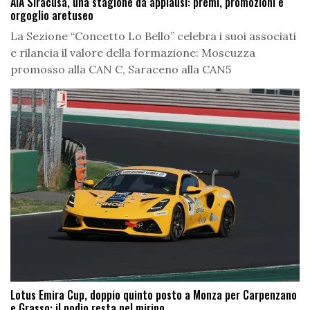
AIA Siracusa, una stagione da applausi: premi, promozioni e
orgoglio aretuseo
La Sezione “Concetto Lo Bello” celebra i suoi associati
e rilancia il valore della formazione: Moscuzza
promosso alla CAN C, Saraceno alla CAN5
Lotus Emira Cup, doppio quinto posto a Monza per Carpenzano
e Grasso: il podio resta nel mirino