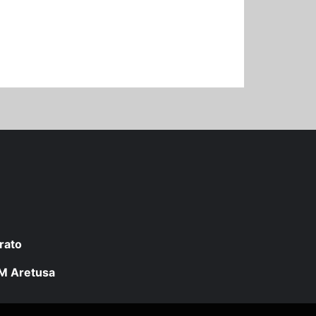
rato
 LM Aretusa