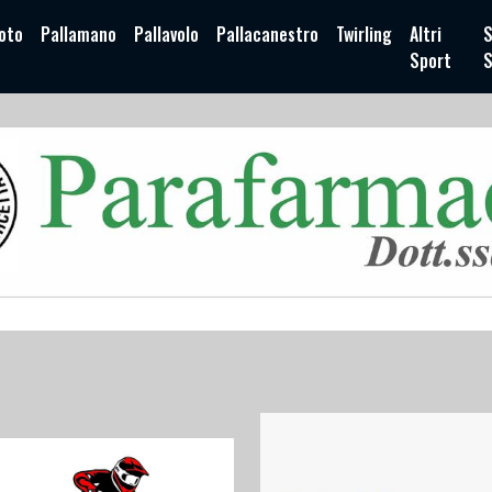
oto
Pallamano
Pallavolo
Pallacanestro
Twirling
Altri
S
Sport
S