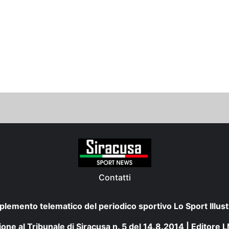
Contatti
plemento telematico del periodico sportivo Lo Sport Illust
one al Tribunale di Siracusa n. 5 del 14.8.2014 | Editore