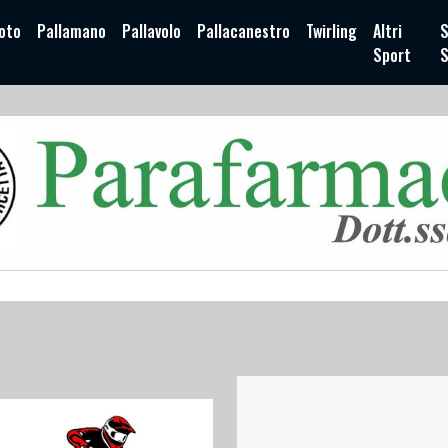
oto
Pallamano
Pallavolo
Pallacanestro
Twirling
Altri
S
Sport
S