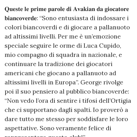
𝐐𝐮𝐞𝐬𝐭𝐞 𝐥𝐞 𝐩𝐫𝐢𝐦𝐞 𝐩𝐚𝐫𝐨𝐥𝐞 𝐝𝐢 𝐀𝐯𝐚𝐤𝐢𝐚𝐧 𝐝𝐚 𝐠𝐢𝐨𝐜𝐚𝐭𝐨𝐫𝐞
𝐛𝐢𝐚𝐧𝐜𝐨𝐯𝐞𝐫𝐝𝐞: “Sono entusiasta di indossare i
colori biancoverdi e di giocare a pallanuoto
ad altissimi livelli. Per me è un’emozione
speciale seguire le orme di Luca Cupido,
mio compagno di squadra in nazionale, e
continuare la tradizione dei giocatori
americani che giocano a pallanuoto ad
altissimi livelli in Europa”. George rivolge
poi il suo pensiero al pubblico biancoverde:
“Non vedo l’ora di sentire i tifosi dell’Ortigia
che ci supportano dagli spalti. Io proverò a
dare tutto me stesso per soddisfare le loro
aspettative. Sono veramente felice di