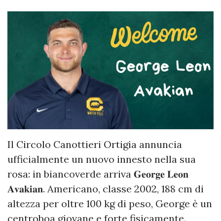
Il Circolo Canottieri Ortigia annuncia
ufficialmente un nuovo innesto nella sua
rosa: in biancoverde arriva 𝐆𝐞𝐨𝐫𝐠𝐞 𝐋𝐞𝐨𝐧
𝐀𝐯𝐚𝐤𝐢𝐚𝐧. Americano, classe 2002, 188 cm di
altezza per oltre 100 kg di peso, George è un
centroboa giovane e forte fisicamente.