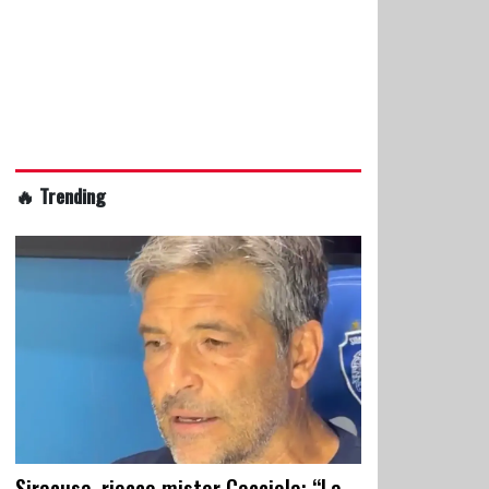
🔥 Trending
Siracusa, riecco mister Cacciola: “La