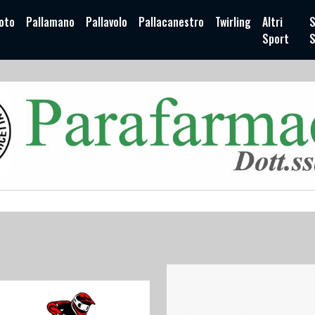
oto
Pallamano
Pallavolo
Pallacanestro
Twirling
Altri
S
Sport
S