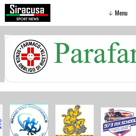
Menu
↓