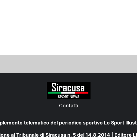
Contatti
plemento telematico del periodico sportivo Lo Sport Illust
one al Tribunale di Siracusa n. 5 del 14.8.2014 | Editore