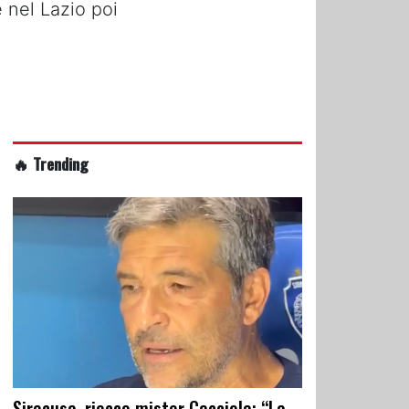
 nel Lazio poi
🔥 Trending
Siracusa, riecco mister Cacciola: “La