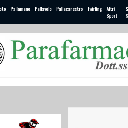
oto
Pallamano
Pallavolo
Pallacanestro
Twirling
Altri
S
Sport
S