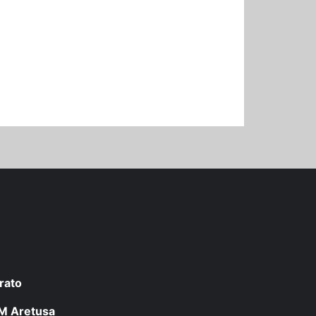
rato
 LM Aretusa