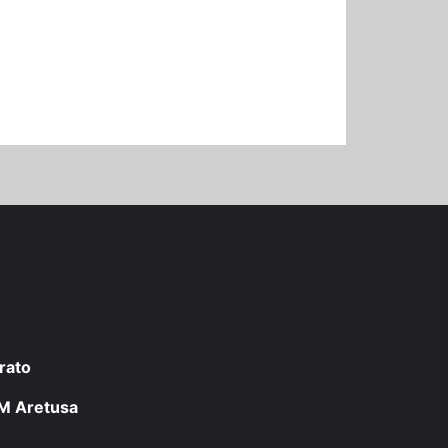
rato
 LM Aretusa