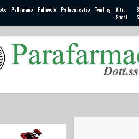
oto
Pallamano
Pallavolo
Pallacanestro
Twirling
Altri
S
Sport
S