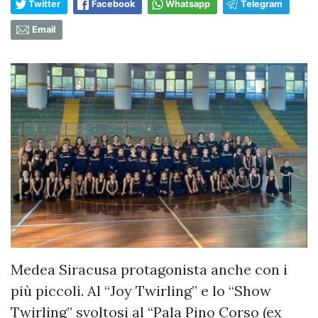
Twitter
Facebook
Whatsapp
Telegram
Email
Medea Siracusa protagonista anche con i
più piccoli. Al “Joy Twirling” e lo “Show
Twirling” svoltosi al “Pala Pino Corso (ex