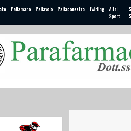
oto
Pallamano
Pallavolo
Pallacanestro
Twirling
Altri
S
Sport
S