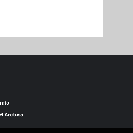
rato
 LM Aretusa