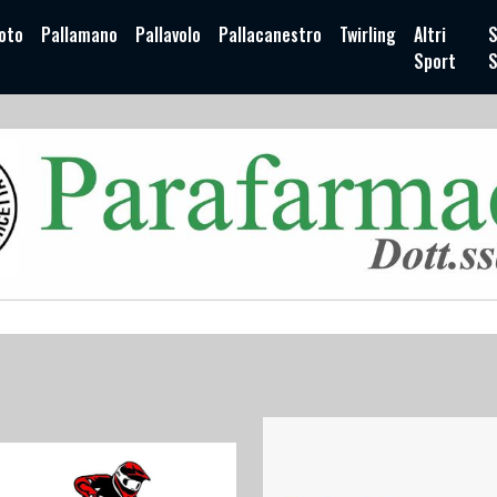
oto
Pallamano
Pallavolo
Pallacanestro
Twirling
Altri
S
Sport
S