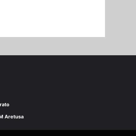
rato
 LM Aretusa