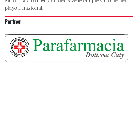
All’Idroscalo di Milano decisive le cinque vittorie nei
playoff nazionali
Partner