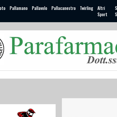
oto
Pallamano
Pallavolo
Pallacanestro
Twirling
Altri
S
Sport
S