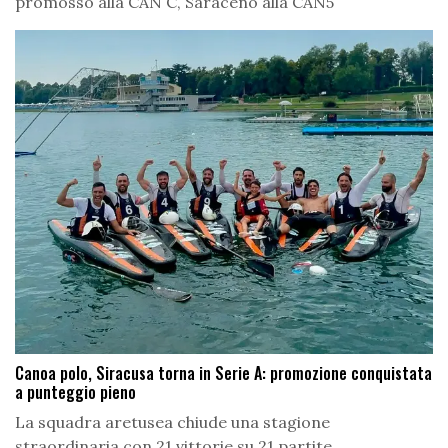
promosso alla CAN C, Saraceno alla CAN5
Canoa polo, Siracusa torna in Serie A: promozione conquistata
a punteggio pieno
La squadra aretusea chiude una stagione
straordinaria con 21 vittorie su 21 partite.