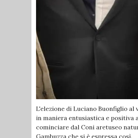
L'elezione di Luciano Buonfiglio al 
in maniera entusiastica e positiva 
cominciare dal Coni aretuseo natur
Gambuzza che si è espressa così.