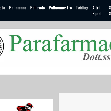
oto
Pallamano
Pallavolo
Pallacanestro
Twirling
Altri
S
Sport
S