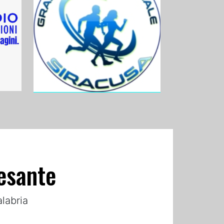
pesante
labria