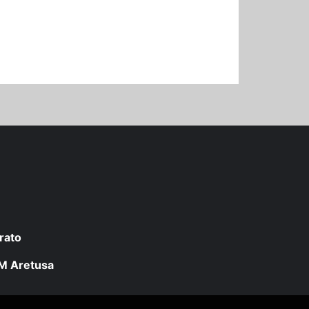
rato
 LM Aretusa