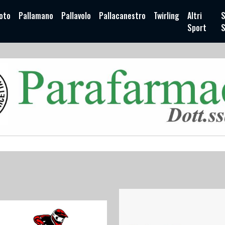
oto
Pallamano
Pallavolo
Pallacanestro
Twirling
Altri
S
Sport
S