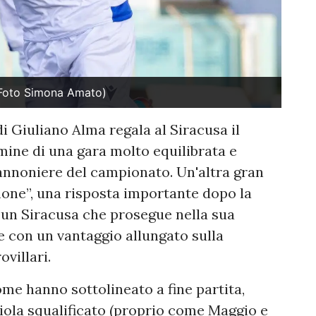
 (Foto Simona Amato)
 Giuliano Alma regala al Siracusa il
mine di una gara molto equilibrata e
annoniere del campionato. Un'altra gran
mone”, una risposta importante dopo la
 un Siracusa che prosegue nella sua
e con un vantaggio allungato sulla
villari.
ome hanno sottolineato a fine partita,
iola squalificato (proprio come Maggio e