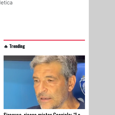
letica
🔥 Trending
Siracusa, riecco mister Cacciola: “La