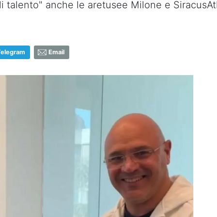
oli talento" anche le aretusee Milone e SiracusAt
Telegram
Email