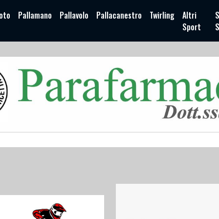
oto
Pallamano
Pallavolo
Pallacanestro
Twirling
Altri
S
Sport
S