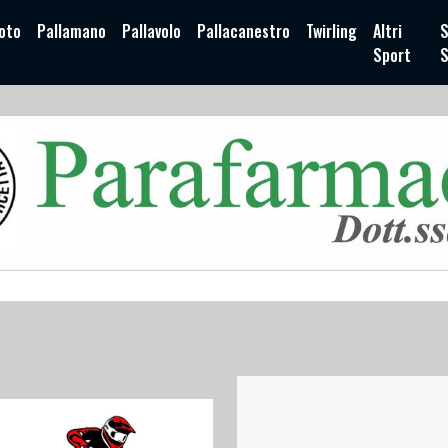
oto
Pallamano
Pallavolo
Pallacanestro
Twirling
Altri
S
Sport
S