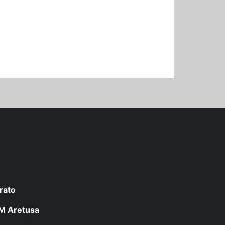
rato
 LM Aretusa