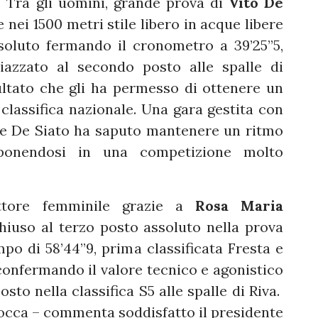
P. Tra gli uomini, grande prova di
Vito De
 nei 1500 metri stile libero in acque libere
soluto fermando il cronometro a 39’25”5,
piazzato al secondo posto alle spalle di
ultato che gli ha permesso di ottenere un
 classifica nazionale. Una gara gestita con
ale De Siato ha saputo mantenere un ritmo
 imponendosi in una competizione molto
ettore femminile grazie a
Rosa Maria
chiuso al terzo posto assoluto nella prova
mpo di 58’44”9, prima classificata Fresta e
confermando il valore tecnico e agonistico
osto nella classifica S5 alle spalle di Riva.
nocca – commenta soddisfatto il presidente