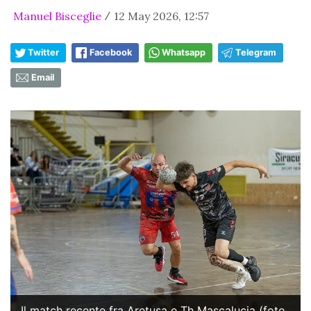
Manuel Bisceglie
12 May 2026, 12:57
/
Twitter
Facebook
Whatsapp
Telegram
Email
Il match recente fra Aretusa e Th Mascalucia (foto